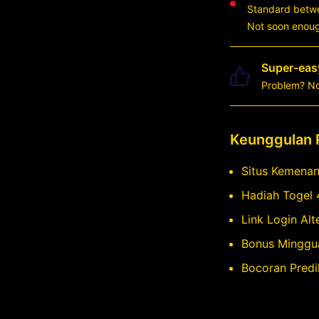
Standard betwe
Not soon enou
Super-eas
Problem? No p
Keunggulan
Situs Kemenan
Hadiah Togel 
Link Login Alt
Bonus Minggua
Bocoran Predi