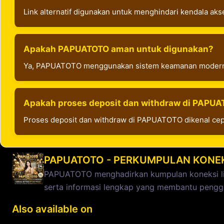
Link alternatif digunakan untuk menghindari kendala aks
Apakah PAPUATOTO aman untuk digunakan?
Ya, PAPUATOTO menggunakan sistem keamanan modern un
Apakah proses deposit dan withdraw di PAPUA
Proses deposit dan withdraw di PAPUATOTO dikenal cepa
PAPUATOTO - PERKUMPULAN KONEKS
PAPUATOTO menghadirkan kumpulan koneksi link
serta informasi lengkap yang membantu penggu
Also available on