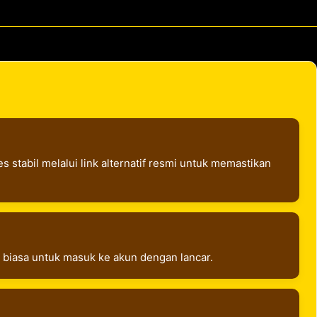
tabil melalui link alternatif resmi untuk memastikan
biasa untuk masuk ke akun dengan lancar.