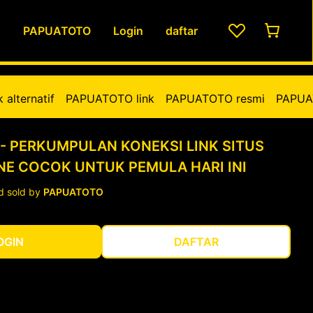
PAPUATOTO
Login
daftar
I INI
alternatif
PAPUATOTO link
PAPUATOTO resmi
PAPUAT
- PERKUMPULAN KONEKSI LINK SITUS
NE COCOK UNTUK PEMULA HARI INI
d sold by
PAPUATOTO
OGIN
DAFTAR