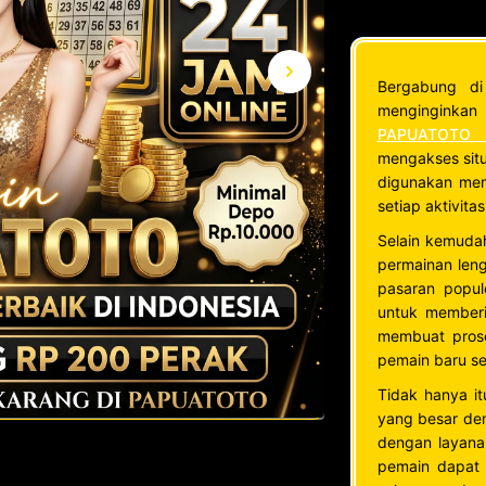
Bergabung d
menginginkan
PAPUATOTO L
mengakses situ
digunakan mem
setiap aktivita
Selain kemuda
permainan leng
pasaran popul
untuk memberi
membuat proses
pemain baru se
Tidak hanya i
yang besar den
dengan layanan
pemain dapat 