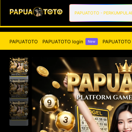
PAPUATOTO - PERKUMPULAN
PAPUATOTO
PAPUATOTO login
PAPUATOTO lo
New
New