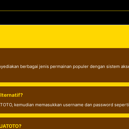
iakan berbagai jenis permainan populer dengan sistem akses s
lternatif?
UATOTO, kemudian memasukkan username dan password seperti 
APUATOTO?