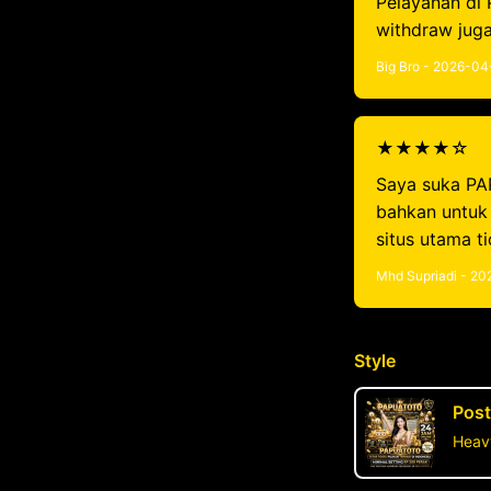
Pelayanan di
withdraw juga
Big Bro - 2026-04
★★★★☆
Saya suka PA
bahkan untuk 
situs utama ti
Mhd Supriadi - 2
Style
Post
Heavy