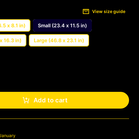
View size guide
.5 x 8.1 in)
Small (23.4 x 11.5 in)
 16.3 in)
Large (46.8 x 23.1 in)
Add to cart
January